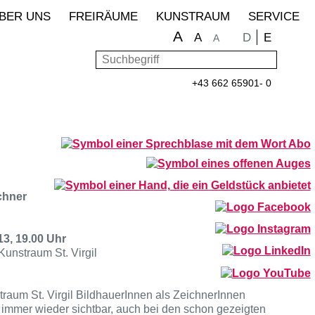
BER UNS
FREIRÄUME
KUNSTRAUM
SERVICE
A
Sprache wähle
D
E
A
A
Suchbegriff
Such
+43 662 65901- 0
chner
13, 19.00 Uhr
Kunstraum St. Virgil
traum St. Virgil BildhauerInnen als ZeichnerInnen
d immer wieder sichtbar, auch bei den schon gezeigten