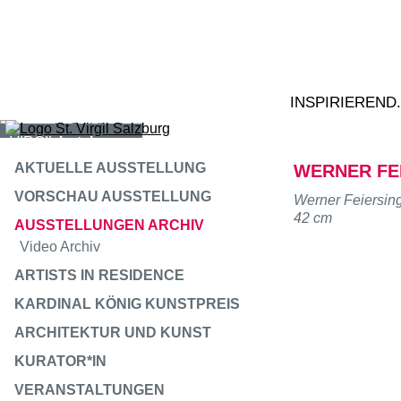
Zum Inhalt springen
VIRGIL
bildung
VIRGIL
konferenz
INSPIRIEREND
VIRGIL
hotel
AKTUELLE AUSSTELLUNG
WERNER FE
VIRGIL
gastro
VORSCHAU AUSSTELLUNG
Werner Feiersinge
42 cm
AUSSTELLUNGEN ARCHIV
VIRGIL
kunstraum
Video Archiv
ARTISTS IN RESIDENCE
KARDINAL KÖNIG KUNSTPREIS
ARCHITEKTUR UND KUNST
KURATOR*IN
VERANSTALTUNGEN