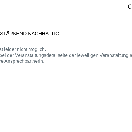
.10.2026
Ü
nia Singer
oziale Kompetenzen
ainieren
.STÄRKEND.NACHHALTIG.
t leider nicht möglich.
e bei der Veranstaltungsdetailseite der jeweiligen Veranstaltu
re AnsprechpartnerIn.