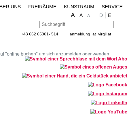
BER UNS
FREIRÄUME
KUNSTRAUM
SERVICE
A
Sprache wähle
D
E
A
A
Suchbegriff
Such
+43 662 65901- 514
anmeldung
_at_
virgil.at
ng auf "online buchen" um sich anzumelden oder wenden