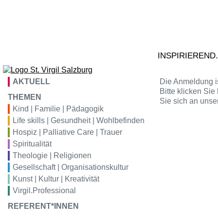
Zum Inhalt springen
02
Ta
S
VIRGIL
bildung
tr
VIRGIL
konferenz
INSPIRIEREND
VIRGIL
hotel
AKTUELL
Die Anmeldung is
Bitte klicken Si
VIRGIL
gastro
THEMEN
Sie sich an unse
Kind | Familie | Pädagogik
Life skills | Gesundheit | Wohlbefinden
VIRGIL
kunstraum
Hospiz | Palliative Care | Trauer
Spiritualität
Theologie | Religionen
Gesellschaft | Organisationskultur
Kunst | Kultur | Kreativität
Virgil.Professional
REFERENT*INNEN