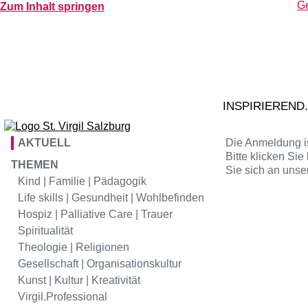
Ge
Zum Inhalt springen
H
Virgil
Hotel
02
Ta
Virgil
Gastr
S
tr
Virgil
Kunstraum
INSPIRIEREND
AKTUELL
Die Anmeldung is
Bitte klicken Si
THEMEN
Sie sich an unse
Kind | Familie | Pädagogik
Life skills | Gesundheit | Wohlbefinden
Hospiz | Palliative Care | Trauer
Spiritualität
Theologie | Religionen
Gesellschaft | Organisationskultur
Kunst | Kultur | Kreativität
Virgil.Professional