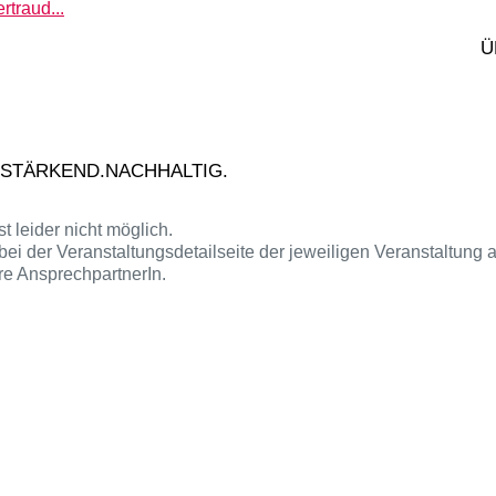
rtraud...
eilsames Berühren
Ü
.10.2026
nia Singer
o
oziale Kompetenzen
ainieren
.STÄRKEND.NACHHALTIG.
t leider nicht möglich.
e bei der Veranstaltungsdetailseite der jeweiligen Veranstaltu
re AnsprechpartnerIn.