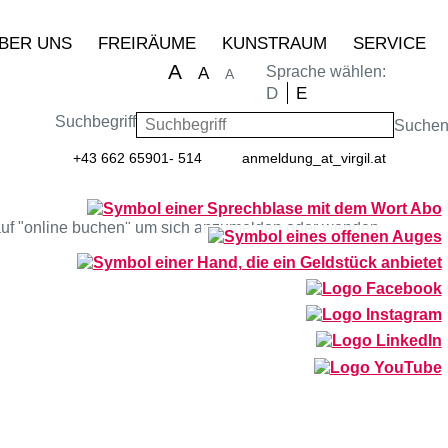
BER UNS
FREIRÄUME
KUNSTRAUM
SERVICE
A
Sprache wählen:
A
A
D
E
Suchbegriff
Suche
+43 662 65901- 514
anmeldung
_at_
virgil.at
ng auf "online buchen" um sich anzumelden oder wenden