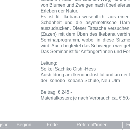
von Blumen und Zweigen nach überlieferte
Erleben der Natur.
Es ist für Ikebana wesentlich, aus einer
Schönheit und die asymmetrische Harm
auszudrücken. Dieser Tatsache versuchen 
(Zazen) mit dem Üben des Ikebana verbind
Seminarprogramm, wobei in diese Sitzme
wird. Auch begleitet das Schweigen weitg
Das Seminar ist für Anfänger
*
innen und For
Leitung:
Seikei Sachiko Oishi-Hess
Ausbildung am Ikenobo-Institut und an der
der Ikenobo-Ikebana-Schule, Neu-Ulm
Beitrag: €
245
,-
Materialkosten: je nach Verbrauch ca. € 50,-
gsnr.
Beginn
Ende
Referent*innen
F