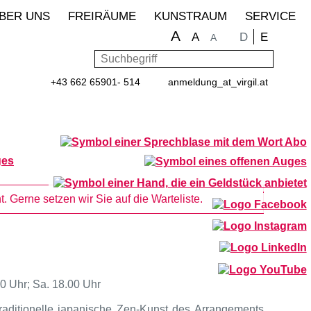
BER UNS
FREIRÄUME
KUNSTRAUM
SERVICE
A
Sprache wähle
D
E
A
A
Suchbegriff
Such
+43 662 65901- 514
anmeldung
_at_
virgil.at
ges
. Gerne setzen wir Sie auf die Warteliste.
00 Uhr; Sa. 18.00 Uhr
raditionelle japanische Zen-Kunst des Arrangements