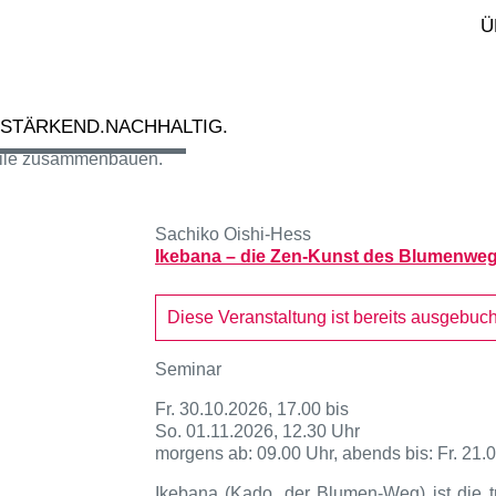
Ü
.10.2026
nia Singer
oziale Kompetenzen
ainieren
.STÄRKEND.NACHHALTIG.
Sachiko Oishi-Hess
Ikebana – die Zen-Kunst des Blumenwe
Diese Veranstaltung ist bereits ausgebucht
Seminar
Fr. 30.10
.20
26
, 1
7
.00 bis
So.
01.11.2026
, 12.30 Uhr
morgens ab: 09.00 Uhr, abends bis: Fr. 21.
Ikebana (Kado, der Blumen-Weg) ist die t