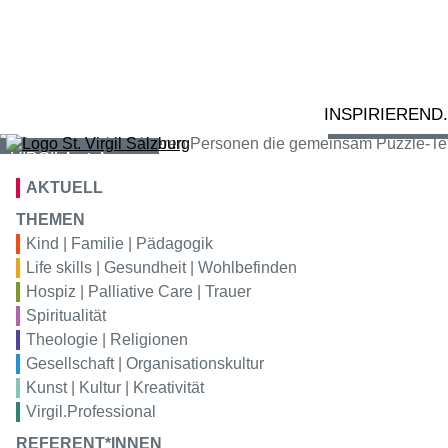
Zum Inhalt springen
02
Ta
VIRGIL
bildung
S
tr
VIRGIL
konferenz
INSPIRIEREND
VIRGIL
hotel
AKTUELL
VIRGIL
gastro
THEMEN
Kind | Familie | Pädagogik
VIRGIL
kunstraum
Life skills | Gesundheit | Wohlbefinden
Hospiz | Palliative Care | Trauer
Spiritualität
Theologie | Religionen
Gesellschaft | Organisationskultur
Kunst | Kultur | Kreativität
Virgil.Professional
REFERENT*INNEN