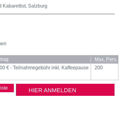
d Kabarettist, Salzburg
nen
trag
Max. Pers.
00 € - Teilnahmegebühr inkl. Kaffeepause
200
HIER ANMELDEN