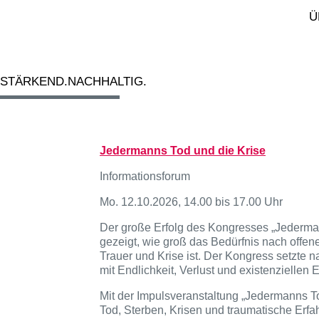
Ü
.10.2026
nia Singer
oziale Kompetenzen
ainieren
.STÄRKEND.NACHHALTIG.
Jedermanns Tod und die Krise
Informationsforum
Mo. 12.10.2026, 14.00 bis 17.00 Uhr
Der große Erfolg des Kongresses „Jedermann
gezeigt, wie groß das Bedürfnis nach offe
Trauer und Krise ist. Der Kongress setzte
mit Endlichkeit, Verlust und existenziellen 
Mit der Impulsveranstaltung „Jedermanns Tod
Tod, Sterben, Krisen und traumatische Er