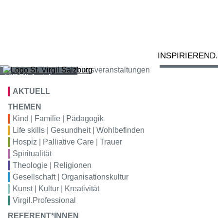
Zum Inhalt springen
02
Ta
VIRGIL
bildung
S
tr
VIRGIL
konferenz
INSPIRIEREND
VIRGIL
hotel
AKTUELL
VIRGIL
gastro
THEMEN
Kind | Familie | Pädagogik
VIRGIL
kunstraum
Life skills | Gesundheit | Wohlbefinden
Hospiz | Palliative Care | Trauer
Spiritualität
Theologie | Religionen
Gesellschaft | Organisationskultur
Kunst | Kultur | Kreativität
Virgil.Professional
REFERENT*INNEN