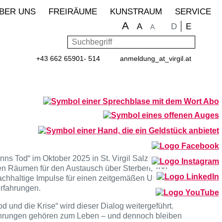
BER UNS
FREIRÄUME
KUNSTRAUM
SERVICE
A
Sprache wähle
D
E
A
A
Suchbegriff
Such
+43 662 65901- 514
anmeldung
_at_
virgil.at
s Tod“ im Oktober 2025 in St. Virgil Salzburg hat
nen Räumen für den Austausch über Sterben, Tod,
 nachhaltige Impulse für einen zeitgemäßen Umgang
Erfahrungen.
 und die Krise“ wird dieser Dialog weitergeführt.
fahrungen gehören zum Leben – und dennoch bleiben