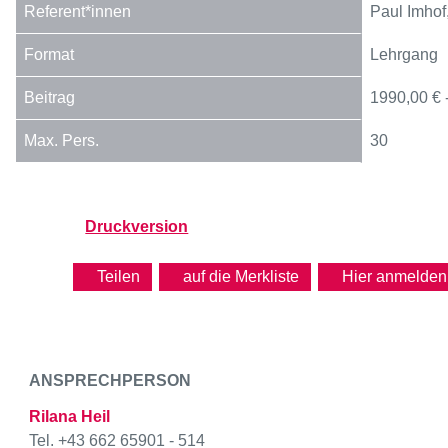
Paul Imhof
Lehrgang
1990,00 € 
30
Druckversion
Teilen
Hier anmelden
ANSPRECHPERSON
Rilana Heil
Tel. +43 662 65901 - 514