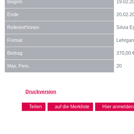
19.02.2
20.02.2
Silvia E
Lehrga
370,00 
20
Druckversion
Teilen
Hier anmelden