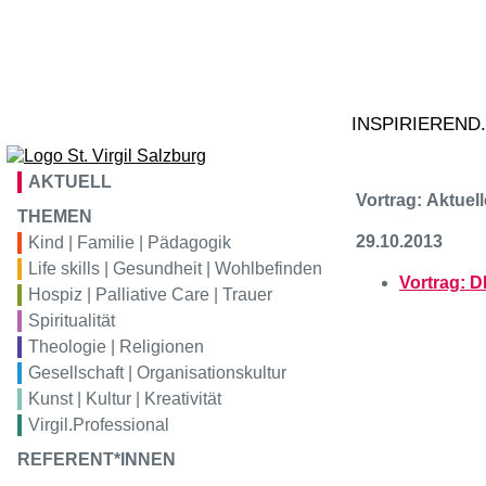
Zum Inhalt springen
02
Ta
S
VIRGIL
bildung
tr
VIRGIL
konferenz
INSPIRIEREND
VIRGIL
hotel
AKTUELL
Vortrag: Aktuel
VIRGIL
gastro
THEMEN
29.10.2013
Kind | Familie | Pädagogik
Life skills | Gesundheit | Wohlbefinden
VIRGIL
kunstraum
Vortrag: D
Hospiz | Palliative Care | Trauer
Spiritualität
Theologie | Religionen
Gesellschaft | Organisationskultur
Kunst | Kultur | Kreativität
Virgil.Professional
REFERENT*INNEN