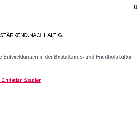
.10.2026
Ü
nia Singer
oziale Kompetenzen
ainieren
.STÄRKEND.NACHHALTIG.
le Entwicklungen in der Bestattungs- und Friedhofskultur
I Christian Stadler