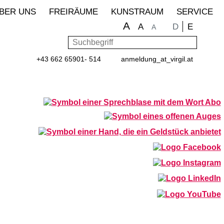
BER UNS
FREIRÄUME
KUNSTRAUM
SERVICE
A
Sprache wähle
D
E
A
A
Suchbegriff
Such
+43 662 65901- 514
anmeldung
_at_
virgil.at