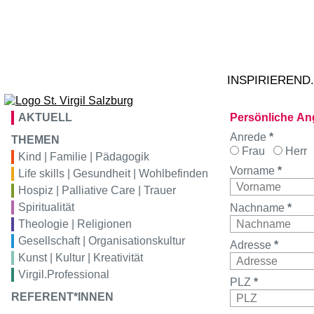
Zum Inhalt springen
02
Ta
S
VIRGIL
bildung
tr
VIRGIL
konferenz
INSPIRIEREND
VIRGIL
hotel
AKTUELL
Persönliche A
Anrede
*
VIRGIL
gastro
THEMEN
Frau
Herr
Kind | Familie | Pädagogik
Vorname
*
Life skills | Gesundheit | Wohlbefinden
VIRGIL
kunstraum
Hospiz | Palliative Care | Trauer
Spiritualität
Nachname
*
Theologie | Religionen
Gesellschaft | Organisationskultur
Adresse
*
Kunst | Kultur | Kreativität
Virgil.Professional
PLZ
*
REFERENT*INNEN