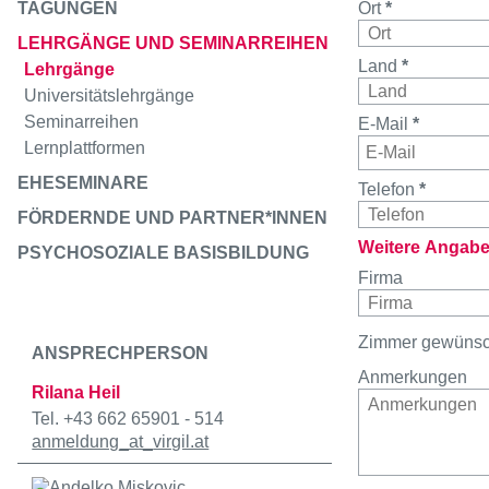
TAGUNGEN
Ort
*
LEHRGÄNGE UND SEMINARREIHEN
Land
*
Lehrgänge
Universitätslehrgänge
Seminarreihen
E-Mail
*
Lernplattformen
EHESEMINARE
Telefon
*
FÖRDERNDE UND PARTNER*INNEN
Weitere Angab
PSYCHOSOZIALE BASISBILDUNG
Firma
Zimmer gewüns
ANSPRECHPERSON
Anmerkungen
Rilana Heil
Tel. +43 662 65901 - 514
anmeldung
_at_
virgil.at