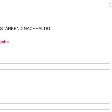
.10.2026
Ü
nia Singer
oziale Kompetenzen
ainieren
.STÄRKEND.NACHHALTIG.
ngabe