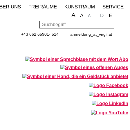
BER UNS
FREIRÄUME
KUNSTRAUM
SERVICE
A
Sprache wähle
D
E
A
A
Suchbegriff
Such
+43 662 65901- 514
anmeldung
_at_
virgil.at