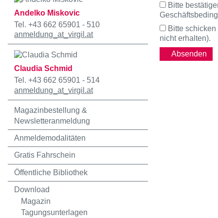
Bitte bestätig
Andelko Miskovic
Geschäftsbedingu
Tel. +43 662 65901 - 510
Bitte schicken
anmeldung
_at_
virgil.at
nicht erhalten).
Claudia Schmid
Tel. +43 662 65901 - 514
anmeldung
_at_
virgil.at
Magazinbestellung &
Newsletteranmeldung
Anmeldemodalitäten
Gratis Fahrschein
Öffentliche Bibliothek
Download
Magazin
Tagungsunterlagen