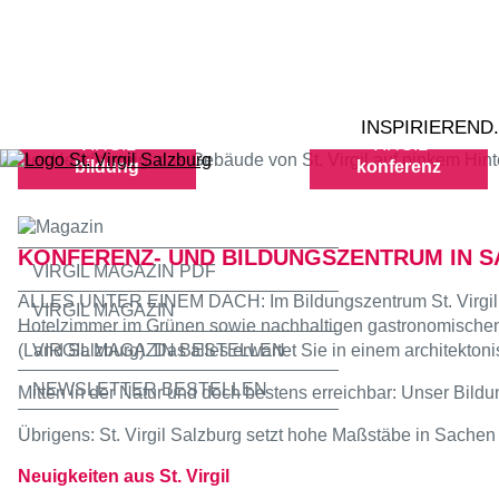
Zum Inhalt springen
INSPIRIEREND
VIRGIL
VIRGIL
bildung
konferenz
KONFERENZ- UND BILDUNGSZENTRUM IN 
VIRGIL MAGAZIN PDF
ALLES UNTER EINEM DACH: Im Bildungszentrum St. Virgil in
VIRGIL MAGAZIN
Hotelzimmer im Grünen sowie nachhaltigen gastronomischen G
VIRGIL MAGAZIN BESTELLEN
(Land Salzburg). Das alles erwartet Sie in einem architekto
NEWSLETTER BESTELLEN
Mitten in der Natur und doch bestens erreichbar: Unser Bildu
Übrigens: St. Virgil Salzburg setzt hohe Maßstäbe in Sachen 
Neuigkeiten aus St. Virgil