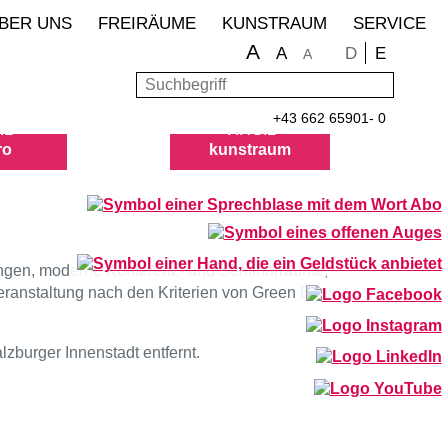
BER UNS
FREIRÄUME
KUNSTRAUM
SERVICE
A
Sprache wähle
D
E
A
A
Suchbegriff
Such
+43 662 65901- 0
IL
VIRGIL
ro
kunstraum
ungen, moderne Konferenz- und Seminarräume,
eranstaltung nach den Kriterien von Green Event
zburger Innenstadt entfernt.