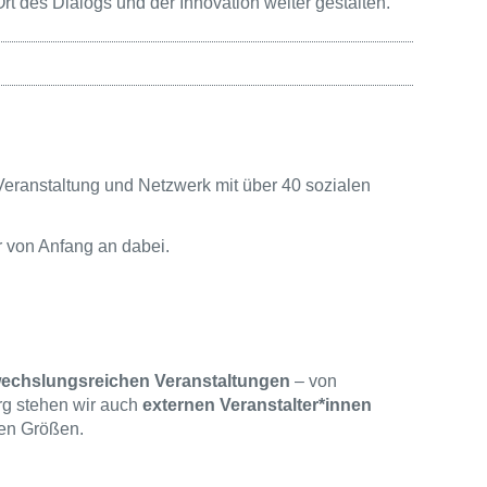
s Ort des Dialogs und der Innovation weiter gestalten.
h Veranstaltung und Netzwerk mit über 40 sozialen
r von Anfang an dabei.
echslungsreichen Veranstaltungen
– von
rg stehen wir auch
externen Veranstalter*innen
nen Größen.