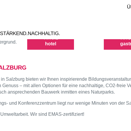
Ü
.STÄRKEND.NACHHALTIG.
VIRGIL
VIRG
hotel
gast
SALZBURG
 Salzburg bieten wir Ihnen inspirierende Bildungsveranstalt
enuss – mit allen Optionen für eine nachhaltige, CO2-freie V
nisch ansprechenden Bauwerk inmitten eines Naturparks.
ngs- und Konferenzzentrum liegt nur wenige Minuten von der Sal
Umweltarbeit. Wir sind EMAS-zertifiziert!