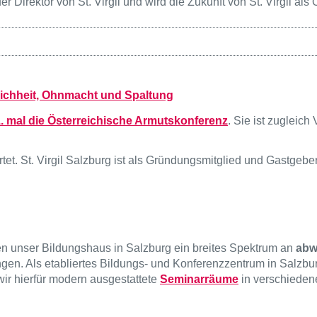
er Direktor von St. Virgil und wird die Zukunft von St. Virgil al
chheit, Ohnmacht und Spaltung
. mal die
Österreichische Armutskonferenz
. Sie ist zugleic
t. St. Virgil Salzburg ist als Gründungsmitglied und Gastgebe
hnen unser Bildungshaus in Salzburg ein breites Spektrum an
abw
gen. Als etabliertes Bildungs- und Konferenzzentrum in Salzbu
wir hierfür modern ausgestattete
Seminarräume
in verschiede