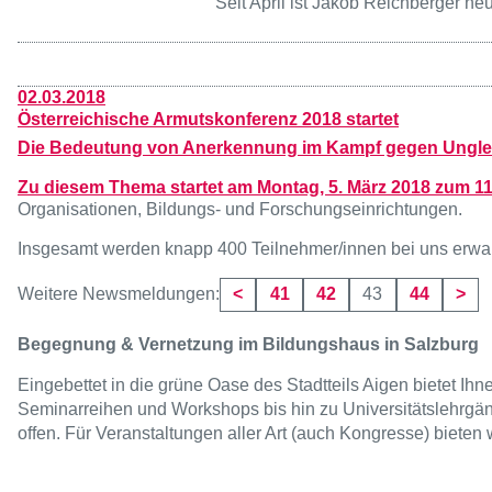
Seit April ist Jakob Reichberger neu
02.03.2018
Österreichische Armutskonferenz 2018 startet
Die Bedeutung von Anerkennung im Kampf gegen Unglei
Zu diesem Thema startet am Montag, 5. März 2018 zum 11
Organisationen, Bildungs- und Forschungseinrichtungen.
Insgesamt werden knapp 400 Teilnehmer/innen bei uns erwarte
Seite
Seite
Seite
Seite
Weitere Newsmeldungen:
<
41
42
43
44
>
Begegnung & Vernetzung im Bildungshaus in Salzburg
Eingebettet in die grüne Oase des Stadtteils Aigen bietet I
Seminarreihen und Workshops bis hin zu Universitätslehrgän
offen. Für Veranstaltungen aller Art (auch Kongresse) bieten 