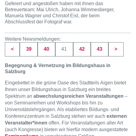
Gefeiert und angestoßen haben mit ihnen das
Betreuerteam: Mai Ulrich, Johanna Wimmesberger,
Manuela Wagner und Christof Eisl, der beim
Abschlussfest der Fotograf war.
Weitere Newsmeldungen:
Seite
Seite
Seite
Seite
Seite
<
39
40
41
42
43
>
Begegnung & Vernetzung im Bildungshaus in
Salzburg
Eingebettet in die grüne Oase des Stadtteils Aigen bietet
Ihnen unser Bildungshaus in Salzburg ein breites
Spektrum an
abwechslungsreichen Veranstaltungen
–
von Seminarreihen und Workshops bis hin zu
Universitätslehrgängen. Als etabliertes Bildungs- und
Konferenzzentrum in Salzburg stehen wir auch
externen
Veranstalter*innen
offen. Für Veranstaltungen aller Art
(auch Kongresse) bieten wir hierfür modern ausgestattete