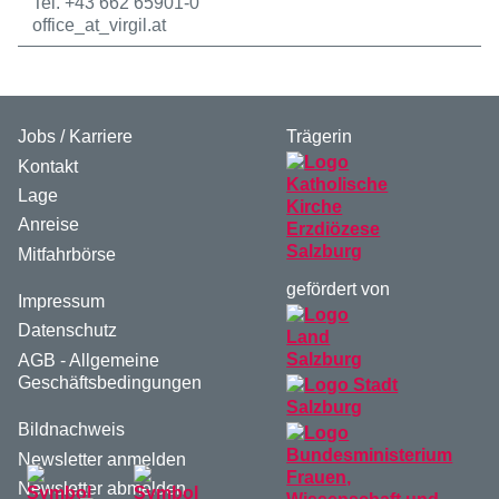
Tel. +43 662 65901-0
office
_at_
virgil.at
Jobs / Karriere
Trägerin
Kontakt
Lage
Anreise
Mitfahrbörse
gefördert von
Impressum
Datenschutz
AGB - Allgemeine
Geschäftsbedingungen
Bildnachweis
Newsletter anmelden
Newsletter abmelden