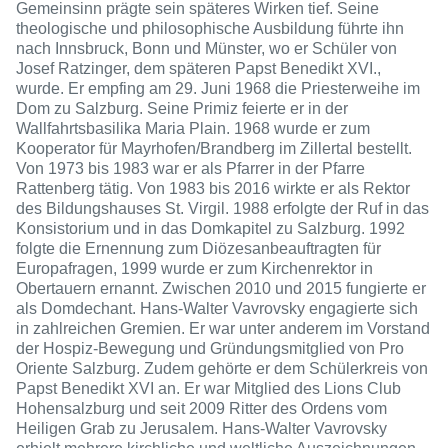
Gemeinsinn prägte sein späteres Wirken tief. Seine
theologische und philosophische Ausbildung führte ihn
nach Innsbruck, Bonn und Münster, wo er Schüler von
Josef Ratzinger, dem späteren Papst Benedikt XVI.,
wurde. Er empfing am 29. Juni 1968 die Priesterweihe im
Dom zu Salzburg. Seine Primiz feierte er in der
Wallfahrtsbasilika Maria Plain. 1968 wurde er zum
Kooperator für Mayrhofen/Brandberg im Zillertal bestellt.
Von 1973 bis 1983 war er als Pfarrer in der Pfarre
Rattenberg tätig. Von 1983 bis 2016 wirkte er als Rektor
des Bildungshauses St. Virgil. 1988 erfolgte der Ruf in das
Konsistorium und in das Domkapitel zu Salzburg. 1992
folgte die Ernennung zum Diözesanbeauftragten für
Europafragen, 1999 wurde er zum Kirchenrektor in
Obertauern ernannt. Zwischen 2010 und 2015 fungierte er
als Domdechant. Hans-Walter Vavrovsky engagierte sich
in zahlreichen Gremien. Er war unter anderem im Vorstand
der Hospiz-Bewegung und Gründungsmitglied von Pro
Oriente Salzburg. Zudem gehörte er dem Schülerkreis von
Papst Benedikt XVI an. Er war Mitglied des Lions Club
Hohensalzburg und seit 2009 Ritter des Ordens vom
Heiligen Grab zu Jerusalem. Hans-Walter Vavrovsky