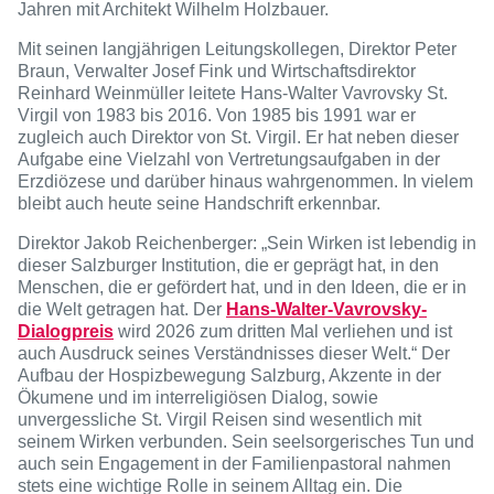
Jahren mit Architekt Wilhelm Holzbauer.
Mit seinen langjährigen Leitungskollegen, Direktor Peter
Braun, Verwalter Josef Fink und Wirtschaftsdirektor
Reinhard Weinmüller leitete Hans-Walter Vavrovsky St.
Virgil von 1983 bis 2016. Von 1985 bis 1991 war er
zugleich auch Direktor von St. Virgil. Er hat neben dieser
Aufgabe eine Vielzahl von Vertretungsaufgaben in der
Erzdiözese und darüber hinaus wahrgenommen. In vielem
bleibt auch heute seine Handschrift erkennbar.
Direktor Jakob Reichenberger: „Sein Wirken ist lebendig in
dieser Salzburger Institution, die er geprägt hat, in den
Menschen, die er gefördert hat, und in den Ideen, die er in
die Welt getragen hat. Der
Hans-Walter-Vavrovsky-
Dialogpreis
wird 2026 zum dritten Mal verliehen und ist
auch Ausdruck seines Verständnisses dieser Welt.“ Der
Aufbau der Hospizbewegung Salzburg, Akzente in der
Ökumene und im interreligiösen Dialog, sowie
unvergessliche St. Virgil Reisen sind wesentlich mit
seinem Wirken verbunden. Sein seelsorgerisches Tun und
auch sein Engagement in der Familienpastoral nahmen
stets eine wichtige Rolle in seinem Alltag ein. Die