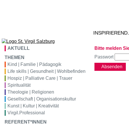
Zum Inhalt springen
02
Ta
S
VIRGIL
bildung
tr
VIRGIL
konferenz
INSPIRIEREND
VIRGIL
hotel
AKTUELL
Bitte melden Sie
Passwort
VIRGIL
gastro
THEMEN
Kind | Familie | Pädagogik
Absenden
Life skills | Gesundheit | Wohlbefinden
VIRGIL
kunstraum
Hospiz | Palliative Care | Trauer
Spiritualität
Theologie | Religionen
Gesellschaft | Organisationskultur
Kunst | Kultur | Kreativität
Virgil.Professional
REFERENT*INNEN