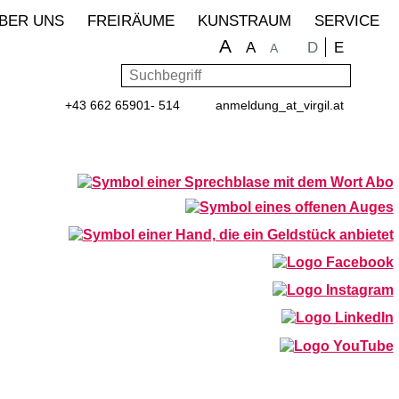
BER UNS
FREIRÄUME
KUNSTRAUM
SERVICE
A
Sprache wähle
D
E
A
A
Suchbegriff
Such
+43 662 65901- 514
anmeldung
_at_
virgil.at