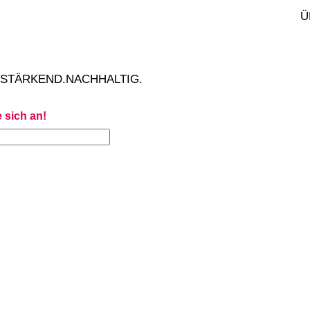
.10.2026
Ü
nia Singer
oziale Kompetenzen
ainieren
.STÄRKEND.NACHHALTIG.
 sich an!