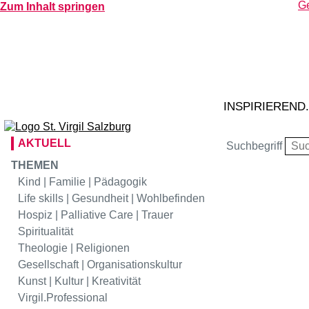
Ge
Zum Inhalt springen
H
Virgil
Hotel
02
Ta
Virgil
Gastr
S
tr
Virgil
Kunstraum
INSPIRIEREND
AKTUELL
Suchbegriff
THEMEN
Kind | Familie | Pädagogik
Life skills | Gesundheit | Wohlbefinden
Hospiz | Palliative Care | Trauer
Spiritualität
Theologie | Religionen
Gesellschaft | Organisationskultur
Kunst | Kultur | Kreativität
Virgil.Professional