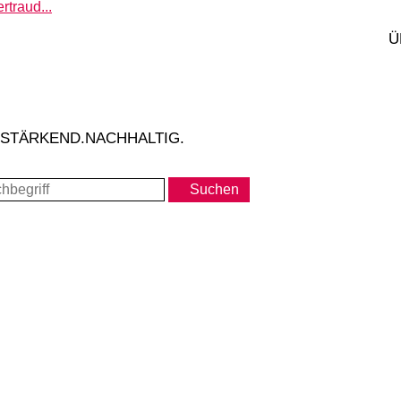
rtraud...
eilsames Berühren
Ü
.10.2026
nia Singer
o
oziale Kompetenzen
ainieren
.STÄRKEND.NACHHALTIG.
Suchen