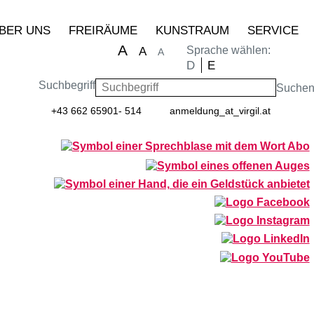
BER UNS
FREIRÄUME
KUNSTRAUM
SERVICE
A
Sprache wählen:
A
A
D
E
Suchbegriff
Suche
+43 662 65901- 514
anmeldung
_at_
virgil.at