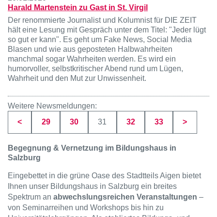
Harald Martenstein zu Gast in St. Virgil
Der renommierte Journalist und Kolumnist für DIE ZEIT
hält eine Lesung mit Gespräch unter dem Titel: "Jeder lügt
so gut er kann". Es geht um Fake News, Social Media
Blasen und wie aus geposteten Halbwahrheiten
manchmal sogar Wahrheiten werden. Es wird ein
humorvoller, selbstkritischer Abend rund um Lügen,
Wahrheit und den Mut zur Unwissenheit.
Weitere Newsmeldungen:
Seite
Seite
Seite
Seite
Seite
<
29
30
31
32
33
>
Begegnung & Vernetzung im Bildungshaus in
Salzburg
Eingebettet in die grüne Oase des Stadtteils Aigen bietet
Ihnen unser Bildungshaus in Salzburg ein breites
Spektrum an
abwechslungsreichen Veranstaltungen
–
von Seminarreihen und Workshops bis hin zu