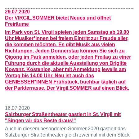
29.07.2020
Der VIRGIL.SOMMER bietet Neues und öffnet
Freiräume
Im Park von St. Virgil spielen jeden Samstag ab 19.00
Uhr Musiker*innen bei freiem Eintritt zur Freude aller,
die kommen möchten. Es gibt Musik aus vielen
Richtungen. Jeden Donnerstag können Sie sich zu
Qigong im Park anmelden, oder jeden Freitag zu einer
Führung durch die aktuelle Ausstellung von Brigitte
Kowanz. Kostenlos, aber mit Anmeldung jeweils am
Vortag bis 14.00 Uhr. Neu ist auch das
GENIESSER*INNEN Frühstück, buchbar täglich auf
der Parkterrasse.
Der Virgil.SOMMER auf einen Blick.
16.07.2020
Salzburger Straßentheater gastiert in St. Virgil mit
"Singen wir das Beste draus!"
Auch in diesem besonderen Sommer 2020 gastiert das
Salzburger Straßentheater gleich zweimal mit dem Stück