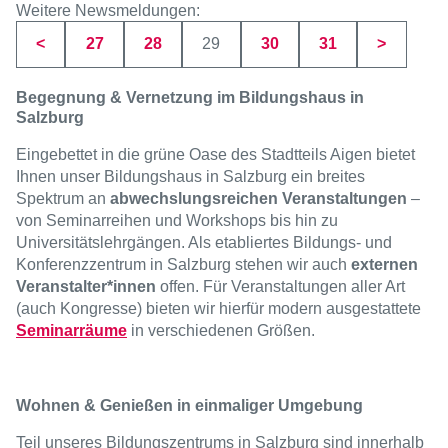
Weitere Newsmeldungen:
Seite
Seite
Seite
Seite
Seite
<
27
28
29
30
31
>
Begegnung & Vernetzung im Bildungshaus in
Salzburg
Eingebettet in die grüne Oase des Stadtteils Aigen bietet
Ihnen unser Bildungshaus in Salzburg ein breites
Spektrum an
abwechslungsreichen Veranstaltungen
–
von Seminarreihen und Workshops bis hin zu
Universitätslehrgängen. Als etabliertes Bildungs- und
Konferenzzentrum in Salzburg stehen wir auch
externen
Veranstalter*innen
offen. Für Veranstaltungen aller Art
(auch Kongresse) bieten wir hierfür modern ausgestattete
Seminarräume
in verschiedenen Größen.
Wohnen & Genießen in einmaliger Umgebung
Teil unseres Bildungszentrums in Salzburg sind innerhalb