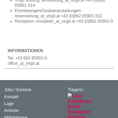
Virgil bildung: anmeldung
_at_
virgil.at +43 (0)662
65901-514
Einmietungen/Gastveranstaltungen:
reservierung
_at_
virgil.at +43 (0)662 65901-511
Rezeption: rezeption
_at_
virgil.at +43 (0)662 65901-0
INFORMATIONEN
Tel. +43 662 65901-0
office
_at_
virgil.at
Jobs / Karriere
Trägerin
Kontakt
Lage
Anreise
Mitfahrbörse