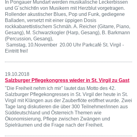
In Pongauer Mundart werden musikalische Leckerbissen
und G´schichtln von Musikern mit Herzblut vorgetragen.
Rollender akustischer Blues, Pop und Funk, gediegene
Balladen, versetzt mit einer üppigen Dosis
rockkabarettistischem Schmäh. A. Reicher (Gitarre, Piano,
Gesang), M. Schwarzkogler (Harp, Gesang), B. Barkmann
(Percussion, Gesang),
Samstag, 10.November 20.00 Uhr Parkcafé St. Virgil -
Eintritt frei!
19.10.2018
Salzburger Pflegekongress wieder in St. Virgil zu Gast
"Die Freiheit nehm ich mir" lautet das Motto des 42.
Salzburger Pflegekongresses in St. Virgil der heute in St.
Virgil mit Klängen aus der Zauberflöte eröffnet wurde. Zwei
Tage lang diskutieren die über 300 Teilnehmer/innen aus
Süddeutschland und Österreich Themen wie
Ökonomisierung, Pflege zwischen Zwängen und
Spielräumen und die Frage nach der Freiheit.