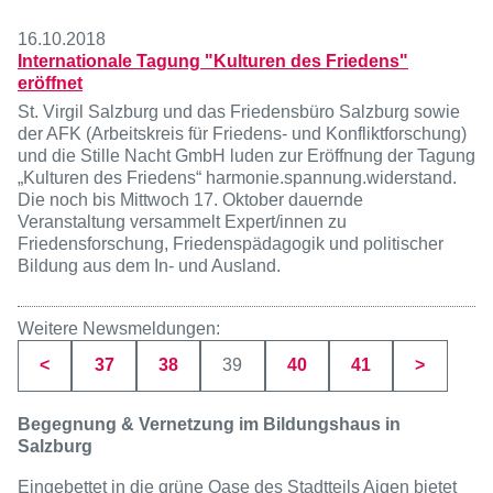
16.10.2018
Internationale Tagung "Kulturen des Friedens"
eröffnet
St. Virgil Salzburg und das Friedensbüro Salzburg sowie
der AFK (Arbeitskreis für Friedens- und Konfliktforschung)
und die Stille Nacht GmbH luden zur Eröffnung der Tagung
„Kulturen des Friedens“ harmonie.spannung.widerstand.
Die noch bis Mittwoch 17. Oktober dauernde
Veranstaltung versammelt Expert/innen zu
Friedensforschung, Friedenspädagogik und politischer
Bildung aus dem In- und Ausland.
Weitere Newsmeldungen:
Seite
Seite
Seite
Seite
Seite
<
37
38
39
40
41
>
Begegnung & Vernetzung im Bildungshaus in
Salzburg
Eingebettet in die grüne Oase des Stadtteils Aigen bietet