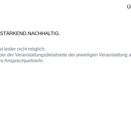
.10.2026
Ü
nia Singer
oziale Kompetenzen
ainieren
.STÄRKEND.NACHHALTIG.
t leider nicht möglich.
e bei der Veranstaltungsdetailseite der jeweiligen Veranstaltu
re AnsprechpartnerIn.