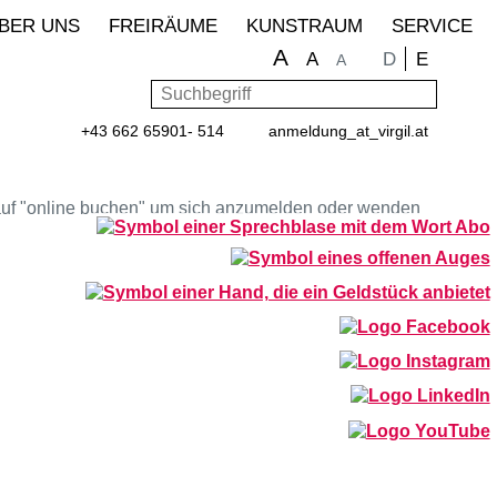
BER UNS
FREIRÄUME
KUNSTRAUM
SERVICE
A
Sprache wähle
D
E
A
A
Suchbegriff
Such
+43 662 65901- 514
anmeldung
_at_
virgil.at
ng auf "online buchen" um sich anzumelden oder wenden