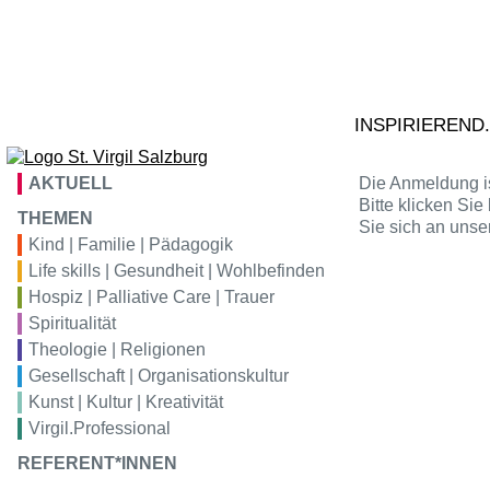
Zum Inhalt springen
02
Ta
S
VIRGIL
bildung
tr
VIRGIL
konferenz
INSPIRIEREND
VIRGIL
hotel
AKTUELL
Die Anmeldung is
Bitte klicken Si
VIRGIL
gastro
THEMEN
Sie sich an unse
Kind | Familie | Pädagogik
Life skills | Gesundheit | Wohlbefinden
VIRGIL
kunstraum
Hospiz | Palliative Care | Trauer
Spiritualität
Theologie | Religionen
Gesellschaft | Organisationskultur
Kunst | Kultur | Kreativität
Virgil.Professional
REFERENT*INNEN